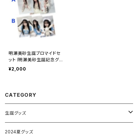
明瀬美砂生誕ブロマイドセ
ット（明瀬美砂生誕記念グッ
ズ）
¥2,000
CATEGORY
生誕グッズ
日和咲かなめ
2024夏グッズ